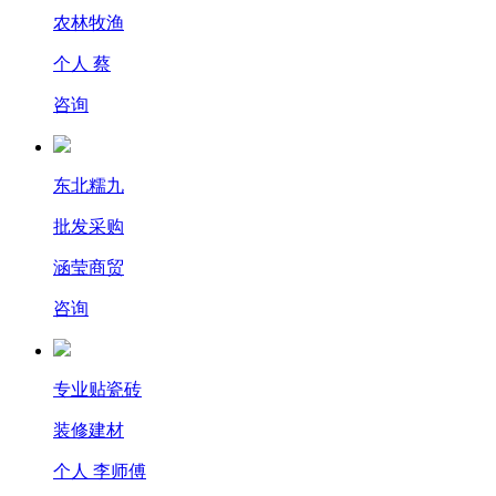
农林牧渔
个人 蔡
咨询
东北糯九
批发采购
涵莹商贸
咨询
专业贴瓷砖
装修建材
个人 李师傅