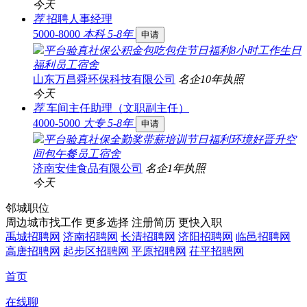
今天
荐
招聘人事经理
5000-8000
本科
5-8年
申请
平台验真
社保
公积金
包吃
包住
节日福利
8小时工作
生日
福利
员工宿舍
山东万昌舜环保科技有限公司
名企
10年
执照
今天
荐
车间主任助理（文职副主任）
4000-5000
大专
5-8年
申请
平台验真
社保
全勤奖
带薪培训
节日福利
环境好
晋升空
间
包午餐
员工宿舍
济南安佳食品有限公司
名企
1年
执照
今天
邻城职位
周边城市找工作 更多选择
注册简历 更快入职
禹城招聘网
济南招聘网
长清招聘网
济阳招聘网
临邑招聘网
高唐招聘网
起步区招聘网
平原招聘网
茌平招聘网
首页
在线聊