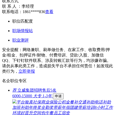
联系方式
联 系 人 ：
李经理
联系电话：
1861****836
查看
职位匹配度
职场情报站
职业测评
安全提醒：网络兼职、刷单做任务、在家工作、收取费用/押
金/租金、扣押证件/财物、付费培训、贷款/入股、加微信
QQ、下钉钉软件联系、涉及转账汇款等行为，均涉嫌诈骗。
请勿从事此类工作，造成损失平台不承担任何责任！如发现此
类行为，
立即举报
名企职位专区
荐
立威集团招聘售后5名
6000-15000
大专
1-3年
申请
平台验真
社保
商业保险
公积金
餐补
交通补助
电话补助
加班补助
年终奖
全勤奖
带薪年假
团建
带薪培训
8小时工作
环境好
晋升空间
包午餐
员工宿舍