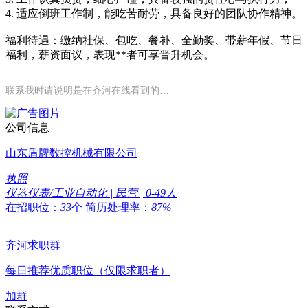
4. 适应倒班工作制，能吃苦耐劳，具备良好的团队协作精神。
福利待遇：缴纳社保、包吃、餐补、全勤奖、带薪年假、节日
福利，薪资面议，表现**者可享晋升机会。
联系我时请说明是在齐河在线看到的…
公司信息
山东盾牌数控机械有限公司
执照
仪器仪表/工业自动化 | 民营 | 0-49人
在招职位：
33
个
简历处理率：
87%
齐河求职群
每日推荐优质职位（仅限求职者）
加群