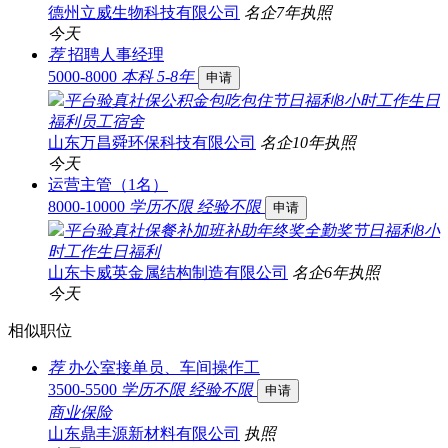
德州立威生物科技有限公司
名企
7年
执照
今天
荐
招聘人事经理
5000-8000
本科
5-8年
申请
平台验真
社保
公积金
包吃
包住
节日福利
8小时工作
生日
福利
员工宿舍
山东万昌舜环保科技有限公司
名企
10年
执照
今天
运营主管（1名）
8000-10000
学历不限
经验不限
申请
平台验真
社保
餐补
加班补助
年终奖
全勤奖
节日福利
8小
时工作
生日福利
山东卡威英金属结构制造有限公司
名企
6年
执照
今天
相似职位
荐
办公室接单员、车间操作工
3500-5500
学历不限
经验不限
申请
商业保险
山东鼎丰源新材料有限公司
执照