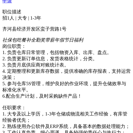
申请
职位描述
招1人 | 大专 | 1-3年
齐河县经济开发区蛮子营路1号
社保
包吃
餐补
全勤奖
带薪年假
节日福利
岗位职责：
1. 负责仓库日常管理，包括物资入库、出库、盘点。
2. 负责更新订单信息，发货表格统计，分类。
3. 负责月底供应商对账统计表。
4. 定期整理和更新库存数据，提供准确的库存报表，支持运营
决策；
5. 参与仓库5S管理，维护良好的作业环境，提升仓储效率与
标准化水平。
6.配合生产计划，及时采购缺件产品！
任职要求：
1. 大专及以上学历，1-3年仓储或物流相关工作经验，有库管
经验者优先；
2. 熟练使用办公软件及ERP系统，具备基本的数据处理能力；
3. 工作认真负责，细心严谨，具备较强的责任心与执行力；