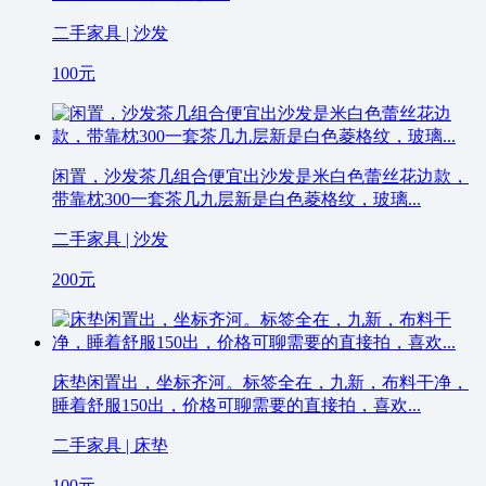
二手家具 | 沙发
100
元
闲置，沙发茶几组合便宜出沙发是米白色蕾丝花边款，
带靠枕300一套茶几九层新是白色菱格纹，玻璃...
二手家具 | 沙发
200
元
床垫闲置出，坐标齐河。标签全在，九新，布料干净，
睡着舒服150出，价格可聊需要的直接拍，喜欢...
二手家具 | 床垫
100
元